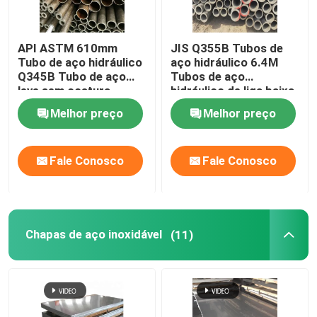
API ASTM 610mm
JIS Q355B Tubos de
Tubo de aço hidráulico
aço hidráulico 6.4M
Q345B Tubo de aço
Tubos de aço
leve sem costura
hidráulico de liga baixa
8mm
Melhor preço
Melhor preço
Fale Conosco
Fale Conosco
Chapas de aço inoxidável
(11)