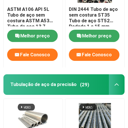
ASTM A106 API 5L
DIN 2444 Tubo de aço
Tubos de cobre de latão
Tubo de aço sem
sem costura ST35
costura ASTM A53
Tubo de aço ST52
Tubo de aço 13,7 -
Rodada 1 a 15 mm
Tubulação de alumínio
610Mm
Melhor preço
Melhor preço
placa de aço carbono
Fale Conosco
Fale Conosco
Chapa de aço revestida de cores
Tubulação de aço da precisão
(29)
Placa da liga de alumínio
Faixa de folha de cobre
Barras redondas de aço inoxidável