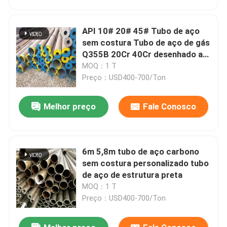
API 10# 20# 45# Tubo de aço
sem costura Tubo de aço de gás
Q355B 20Cr 40Cr desenhado a
frio
MOQ：1 T
Preço：USD400-700/Ton
Melhor preço
Fale Conosco
6m 5,8m tubo de aço carbono
Casa
sem costura personalizado tubo
de aço de estrutura preta
MOQ：1 T
Produtos
Preço：USD400-700/Ton
Vídeos