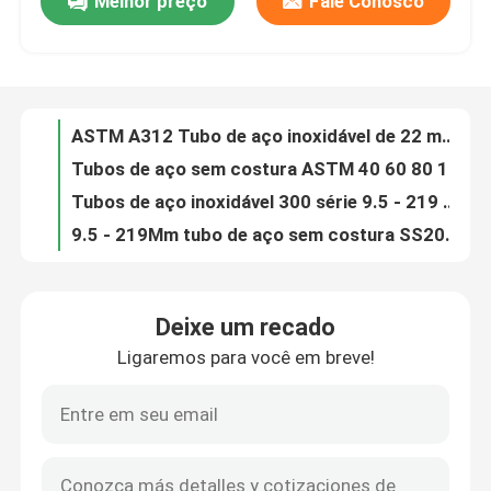
Melhor preço
Fale Conosco
ASTM Lista de tubos de aço sem costura 40 60 80 SS 904L Redondo
ASTM A312 Tubo de aço inoxidável de 22 mm de alta pressão de 1 a 12 m
Quem Somos
Tubos de aço sem costura ASTM 40 60 80 160 redondo SS400 4 polegadas redondo
Tubos de aço inoxidável 300 série 9.5 - 219 mm
Fábrica
9.5 - 219Mm tubo de aço sem costura SS202 201 tubo de aço inoxidável personalizado
ST37 ST52 ST42 Tubos hidráulicos de aço de superfície brilhante Smls Tubos soldados de aço carbono
Controle de Qualidade
DIN 2444 Tubo de aço sem costura ST35 Tubo de aço ST52 Rodada 1 a 15 mm
ASTM API Bs Tubo de aço de precisão 1 mm Q195 Q235 Tubo de aço 15 mm
ST37 ST42 ST52 10# - 45# Carbon Seamless Thin Wall Metal Tubing Personalização
Fale Conosco
ISO9001 GOST Tubo de aço sem costura de 2 mm Tubo de aço de liga sem costura Espelho acabado
Deixe um recado
ST37 ST52 Tubo de aço hidráulico 6m 6.4M Tubos sem costura desenhados a frio
notícias
Ligaremos para você em breve!
ST35 - ST52 Tubo de baixa pressãoTubos de cilindro hidráulico afiados para transporte de fluidos
ASTM GB JIS Tubo de aço sem costura 5.8m Tubo de aço redondo anticorrosivo
Pedir um orçamento
Tubo de aço sem costura ASTM A53 API 5L 4 polegadas 6 polegadas Tubo de aço BS 1387
EN10219 Tubo de aço sem costura de 15 mm DIN 2444 Inconel Hastelloy C276 Tubo sem costura
Tubulação de aço sem emenda