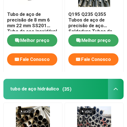
encaixes de tubulação do metal
Tubo de aço de
Q195 Q235 Q355
precisão de 8 mm 6
Tubos de aço de
mm 22 mm SS201
precisão de aço
Tubo de aço inoxidável
Soldadura Tubos de
de 20 mm para
andamento de aço de
Melhor preço
Melhor preço
combate a incêndios
ferro 60mm Od
Fale Conosco
Fale Conosco
tubo de aço hidráulico
(35)