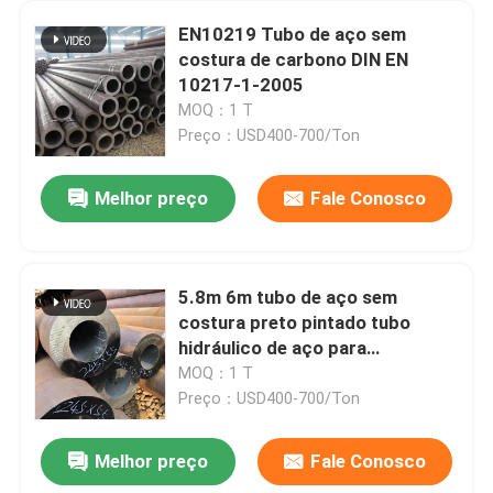
EN10219 Tubo de aço sem
costura de carbono DIN EN
10217-1-2005
MOQ：1 T
Preço：USD400-700/Ton
Melhor preço
Fale Conosco
5.8m 6m tubo de aço sem
costura preto pintado tubo
hidráulico de aço para
fertilizantes
MOQ：1 T
Preço：USD400-700/Ton
Melhor preço
Fale Conosco