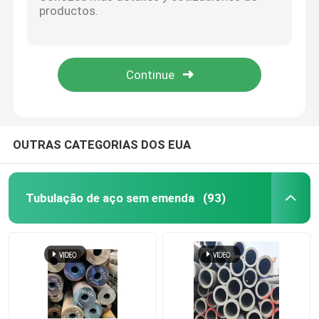
12M 6.4M 6M Tubo de água Tubo de aço laminado a quente de baixa pressão DN8 a DN600
6m/5,8m ou personalizado 13,7 - 610 mm, DN8--DN600 tubo de aço sem costura
Tubulação de aço da precisão
ASTM A106 API 5L Tubo de aço sem costura ASTM A53 Tubo de aço 13,7 - 610Mm
API ASTM Bs DIN GB JIS 10#-45# Q195-Q345, ST35-ST52 Tubos de aço sem costura
tubo de aço hidráulico
Tubo de aço galvanizado sem costura revestido anti-corrosão ASTM A53 Gr.A, BS1387
Chapas de aço inoxidável
OUTRAS CATEGORIAS DOS EUA
Tubos soldados de aço
Tubulação de aço sem emenda
(93)
Tubos de aço galvanizados
tubulação de aço retangular
Tubulação redonda de aço inoxidável