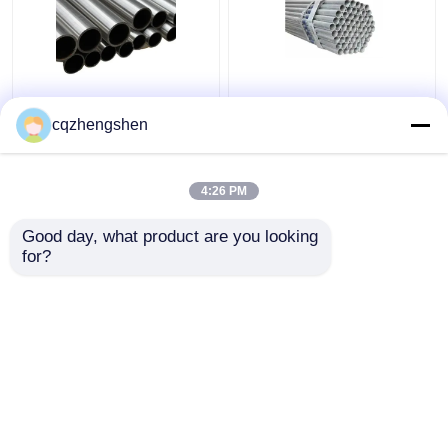
API CE JIS Tubo de
20 mm API JIS Tubo
aço soldado
Soldado de Aço Q195
cqzhengshen
Galvanizado Tubo de
A Q345 Tubo Soldado
aço soldado HDG
Galvanizado HDG
4:26 PM
Melhor preço
Melhor preço
Good day, what product are you looking 
for?
Fale Conosco
Fale Conosco
Veja mais
Casa
Mapa do Site
Fale Conosco
Desktop Site
Mapa do Site
Política de privacidade