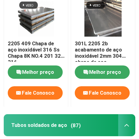
Tubulação de aço da precisão
tubo de aço hidráulico
2205 409 Chapa de
301L 2205 2b
aço inoxidável 316 Ss
acabamento de aço
Chapas de aço inoxidável
Chapa 8K NO.4 201 321
inoxidável 2mm 304
316
chapa de aço
inoxidável 12m
Melhor preço
Melhor preço
Tubos soldados de aço
Fale Conosco
Fale Conosco
Tubos de aço galvanizados
tubulação de aço retangular
Tubos soldados de aço
(87)
Tubulação redonda de aço inoxidável