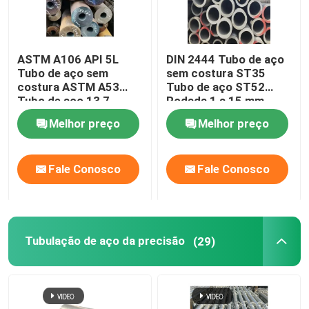
ASTM A106 API 5L
DIN 2444 Tubo de aço
Tubo de aço sem
sem costura ST35
costura ASTM A53
Tubo de aço ST52
Tubo de aço 13,7 -
Rodada 1 a 15 mm
610Mm
Melhor preço
Melhor preço
Fale Conosco
Fale Conosco
Tubulação de aço da precisão
(29)