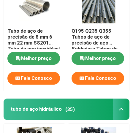
Tubo de aço de
Q195 Q235 Q355
precisão de 8 mm 6
Tubos de aço de
mm 22 mm SS201
precisão de aço
Tubo de aço inoxidável
Soldadura Tubos de
de 20 mm para
andamento de aço de
Melhor preço
Melhor preço
combate a incêndios
ferro 60mm Od
Fale Conosco
Fale Conosco
Casa
tubo de aço hidráulico
(35)
Produtos
Vídeos