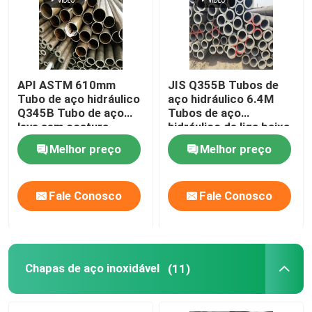
Quem Somos
Fábrica
API ASTM 610mm
JIS Q355B Tubos de
Tubo de aço hidráulico
aço hidráulico 6.4M
Q345B Tubo de aço
Tubos de aço
leve sem costura
hidráulico de liga baixa
Controle de Qualidade
8mm
Melhor preço
Melhor preço
Fale Conosco
Fale Conosco
Fale Conosco
notícias
Pedir um orçamento
Chapas de aço inoxidável
(11)
Tubulação de aço sem emenda