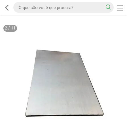
2
/
11