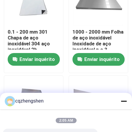
Quem Somos
0.1 - 200 mm 301
1000 - 2000 mm Folha
Fábrica
Chapa de aço
de aço inoxidável
inoxidável 304 aço
Inoxidade de aço
inoxidável 2b
inoxidável n.o 3
Controle de Qualidade
acabamento AISI
Superfície
Enviar inquérito
Enviar inquérito
Fale Conosco
notícias
cqzhengshen
Pedir um orçamento
2:05 AM
Tubulação de aço sem emenda