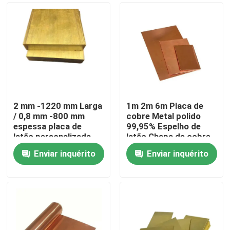
2 mm -1220 mm Larga
1m 2m 6m Placa de
/ 0,8 mm -800 mm
cobre Metal polido
espessa placa de
99,95% Espelho de
latão personalizada
latão Chapa de cobre
polida
Enviar inquérito
Enviar inquérito
Casa
Produtos
Vídeos