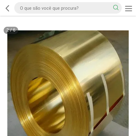
2
/
6