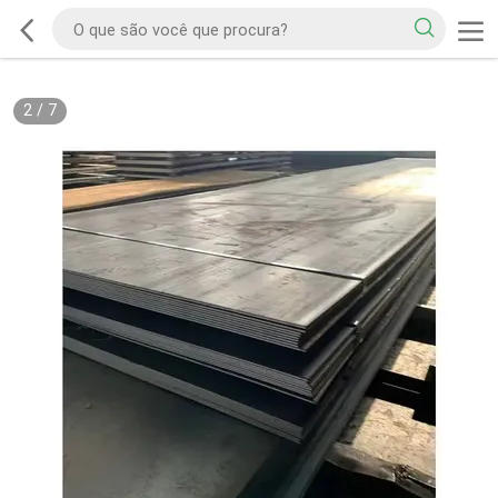
2
/
7