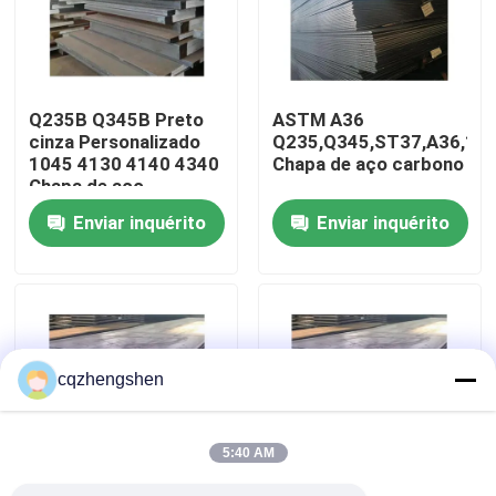
Quem Somos
Q235B Q345B Preto
ASTM A36
Fábrica
cinza Personalizado
Q235,Q345,ST37,A36,16
1045 4130 4140 4340
Chapa de aço carbono
Chapa de aço
Controle de Qualidade
Enviar inquérito
Enviar inquérito
Fale Conosco
notícias
cqzhengshen
Pedir um orçamento
5:40 AM
Tubulação de aço sem emenda