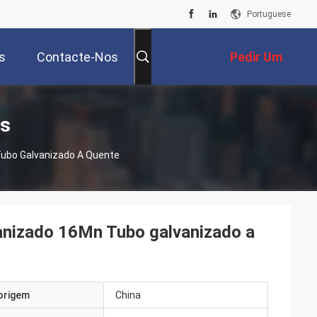
Portuguese
s
Contacte-Nos
Pedir Um
Orçamento
os
Tubo Galvanizado A Quente
anizado 16Mn Tubo galvanizado a
origem
China