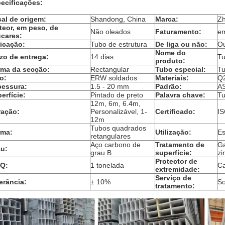
ecificações:
al de origem:
Shandong, China
Marca:
Zh
teor, em peso, de
Não oleados
Faturamento:
em
cares:
icação:
Tubo de estrutura
De liga ou não:
Ou
Nome do
zo de entrega:
14 dias
Tu
produto:
ma da secção:
Rectangular
Tubo especial:
Tu
o:
ERW soldados
Materiais:
Q
pessura:
1.5 - 20 mm
Padrão:
A
erfície:
Pintado de preto
Palavra chave:
Tu
12m, 6m, 6.4m,
ração:
Personalizável, 1-
Certificado:
I
12m
Tubos quadrados
rma:
Utilização:
Es
retangulares
Aço carbono de
Tratamento de
Ga
u:
grau B
superfície:
zi
Protector de
Q:
1 tonelada
Ca
extremidade:
Serviço de
erância:
± 10%
So
tratamento: