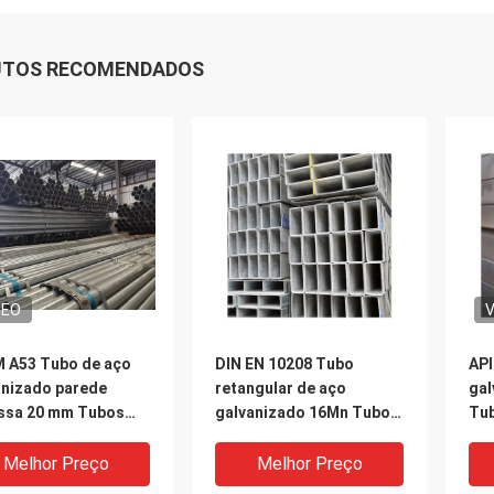
UTOS RECOMENDADOS
DEO
V
 A53 Tubo de aço
DIN EN 10208 Tubo
API
anizado parede
retangular de aço
gal
ssa 20 mm Tubos
galvanizado 16Mn Tubo
Tub
ndos galvanizados
galvanizado a quente
ret
Melhor Preço
Melhor Preço