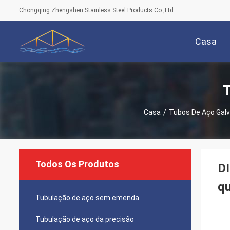
Chongqing Zhengshen Stainless Steel Products Co.,Ltd.
Casa
T
Casa
/
Tubos De Aço Gal
Todos Os Produtos
DI
q
Tubulação de aço sem emenda
Tubulação de aço da precisão