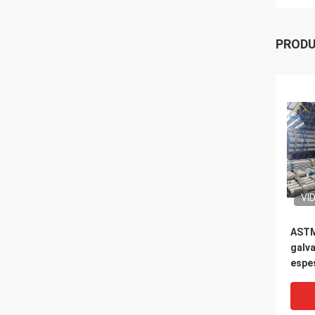
PROD
VI
ASTM
galv
espe
redo