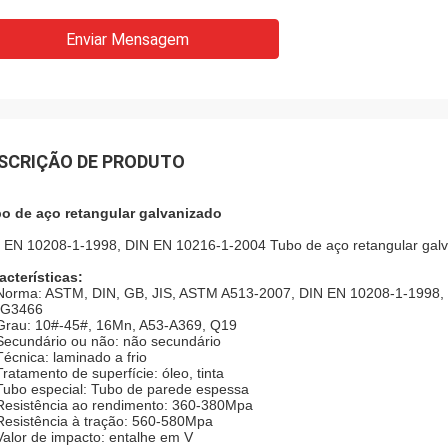
Enviar Mensagem
SCRIÇÃO DE PRODUTO
o de aço retangular galvanizado
 EN 10208-1-1998, DIN EN 10216-1-2004 Tubo de aço retangular gal
acterísticas:
Norma: ASTM, DIN, GB, JIS, ASTM A513-2007, DIN EN 10208-1-1998,
 G3466
Grau: 10#-45#, 16Mn, A53-A369, Q19
Secundário ou não: não secundário
Técnica: laminado a frio
Tratamento de superfície: óleo, tinta
Tubo especial: Tubo de parede espessa
Resistência ao rendimento: 360-380Mpa
Resistência à tração: 560-580Mpa
Valor de impacto: entalhe em V