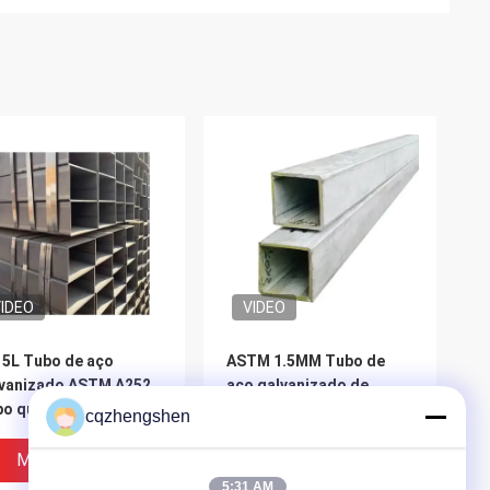
IDEO
VIDEO
 5L Tubo de aço
ASTM 1.5MM Tubo de
vanizado ASTM A252
aço galvanizado de
o quadrado de Gi
carbono S235JR S235JO
cqzhengshen
angular 6mm
6m Tubos quadrados de
aço galvanizado
Melhor Preço
Melhor Preço
5:31 AM