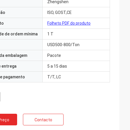
Zhengshen
ção
ISO, GOST,CE
to
Folheto PDF do produto
de de ordem mínima
1 T
USD500-800/Ton
 da embalagem
Pacote
 entrega
5 a 15 dias
e pagamento
T/T, LC
Preço
Contacto