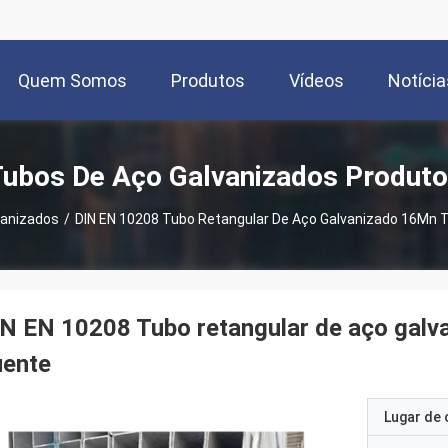
Quem Somos
Produtos
Vídeos
Notícia
ubos De Aço Galvanizados Produt
vanizados
/
DIN EN 10208 Tubo Retangular De Aço Galvanizado 16Mn 
N EN 10208 Tubo retangular de aço galv
uente
Lugar de 