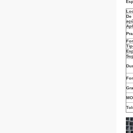
Esp
Loc
De 
açú
Apl
Pra
For
Tip
Es
Sup
Du
Fo
Gra
MO
Tol