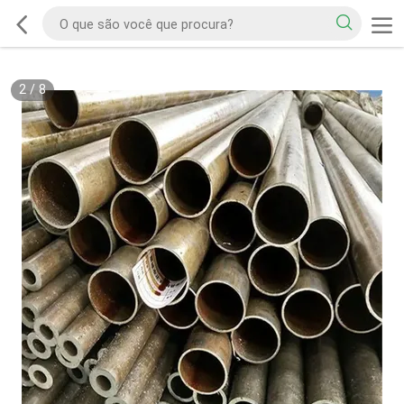
2
/
8