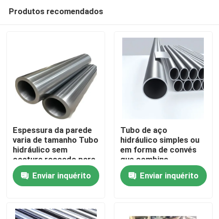
Produtos recomendados
Espessura da parede
Tubo de aço
varia de tamanho Tubo
hidráulico simples ou
hidráulico sem
em forma de convés
Casa
costura roscado para
que combina
aplicações industriais
excelente resistência
Enviar inquérito
Enviar inquérito
à corrosão
Produtos
Vídeos