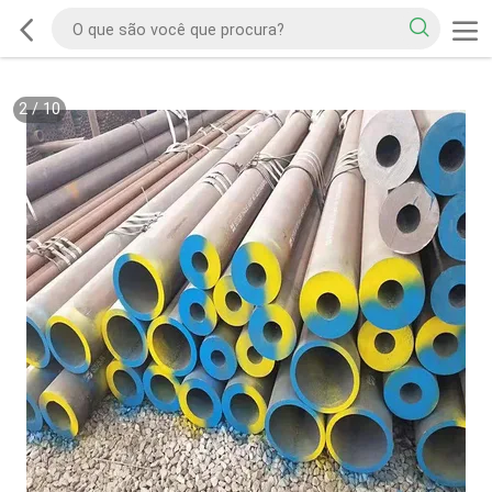
2
/
10