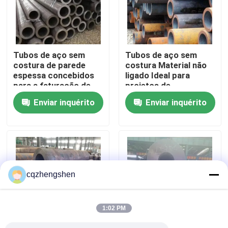
Quem Somos
Tubos de aço sem
Tubos de aço sem
Fábrica
costura de parede
costura Material não
espessa concebidos
ligado Ideal para
para a faturação de
projetos de
Controle de Qualidade
desempenho por peso
engenharia mecânica e
Enviar inquérito
Enviar inquérito
teórico garantem
construção
custos transparentes
Fale Conosco
notícias
cqzhengshen
Pedir um orçamento
1:02 PM
Tubulação de aço sem emenda