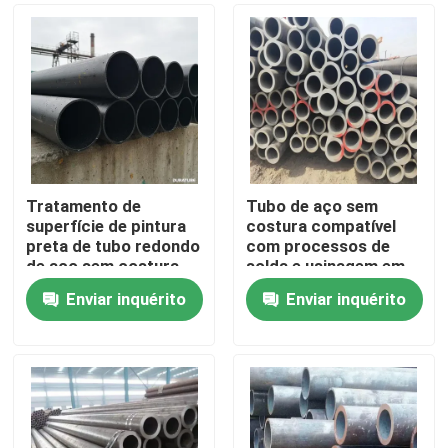
Tratamento de
Tubo de aço sem
superfície de pintura
costura compatível
preta de tubo redondo
com processos de
de aço sem costura
solda e usinagem em
projetado para
aplicações de
Enviar inquérito
Enviar inquérito
desempenho
trabalho pesado
Casa
duradouro em
ambientes agressivos
Produtos
Vídeos