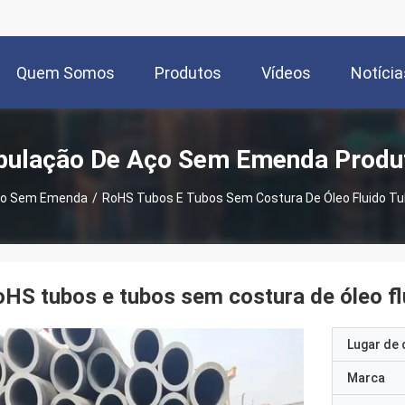
Quem Somos
Produtos
Vídeos
Notícia
bulação De Aço Sem Emenda Produ
ço Sem Emenda
/
RoHS Tubos E Tubos Sem Costura De Óleo Fluido T
HS tubos e tubos sem costura de óleo f
Lugar de 
Marca