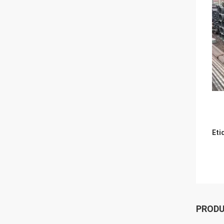
Eti
PROD