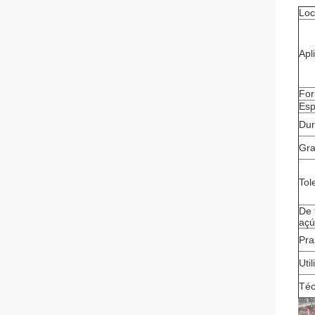
Loc
Apl
For
Esp
Dur
Gra
Tol
De 
açú
Pra
Uti
Téc