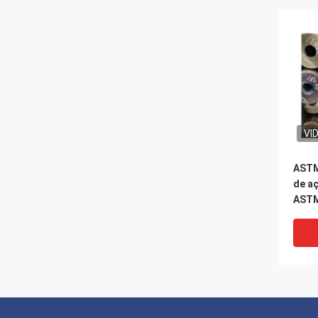
VI
ASTM
de a
ASTM
13,7