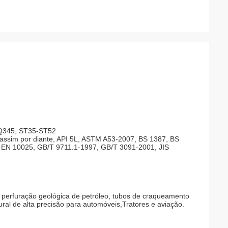
-Q345, ST35-ST52
 assim por diante, API 5L, ASTM A53-2007, BS 1387, BS
 EN 10025, GB/T 9711.1-1997, GB/T 3091-2001, JIS
 perfuração geológica de petróleo, tubos de craqueamento
ural de alta precisão para automóveis,Tratores e aviação.