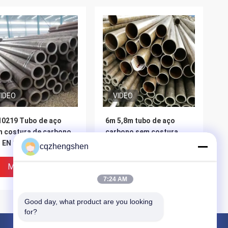
IDEO
VIDEO
0219 Tubo de aço
6m 5,8m tubo de aço
 costura de carbono
carbono sem costura
 EN 10217-1-2005
personalizado tubo de
cqzhengshen
aço de estrutura preta
Melhor Preço
Melhor Preço
7:24 AM
Good day, what product are you looking 
for?