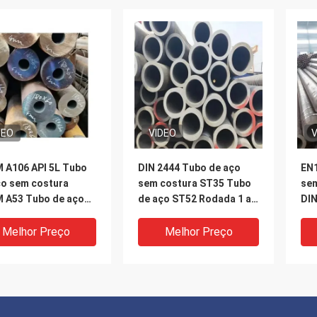
DEO
VIDEO
V
 A106 API 5L Tubo
DIN 2444 Tubo de aço
EN1
ço sem costura
sem costura ST35 Tubo
sem
 A53 Tubo de aço
de aço ST52 Rodada 1 a
DIN
 - 610Mm
15 mm
Melhor Preço
Melhor Preço