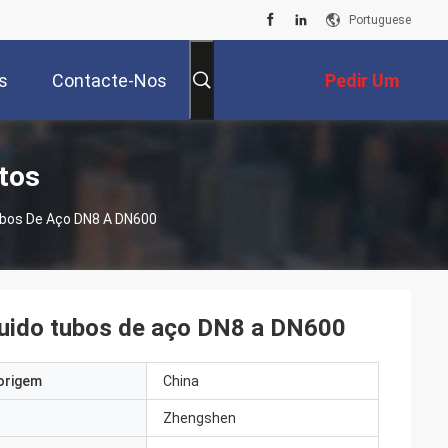
Portuguese
s
Contacte-Nos
Pedir Um
Orçamento
tos
ubos De Aço DN8 A DN600
luido tubos de aço DN8 a DN600
origem
China
Zhengshen