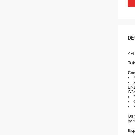
DE
API
Tub
Car
EN1
G34
Os 
pet
Esp