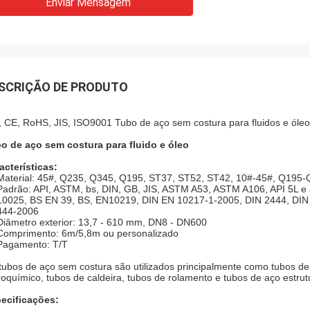
Enviar Mensagem
SCRIÇÃO DE PRODUTO
, CE, RoHS, JIS, ISO9001 Tubo de aço sem costura para fluidos e óleo
o de aço sem costura para fluido e óleo
acterísticas:
Material: 45#, Q235, Q345, Q195, ST37, ST52, ST42, 10#-45#, Q195
Padrão: API, ASTM, bs, DIN, GB, JIS, ASTM A53, ASTM A106, API 5L e
0025, BS EN 39, BS, EN10219, DIN EN 10217-1-2005, DIN 2444, DIN
44-2006
Diâmetro exterior: 13,7 - 610 mm, DN8 - DN600
Comprimento: 6m/5,8m ou personalizado
Pagamento: T/T
tubos de aço sem costura são utilizados principalmente como tubos de
roquímico, tubos de caldeira, tubos de rolamento e tubos de aço estrut
ecificações: