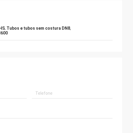
oHS
,
Tubos e tubos sem costura DN8
,
N600