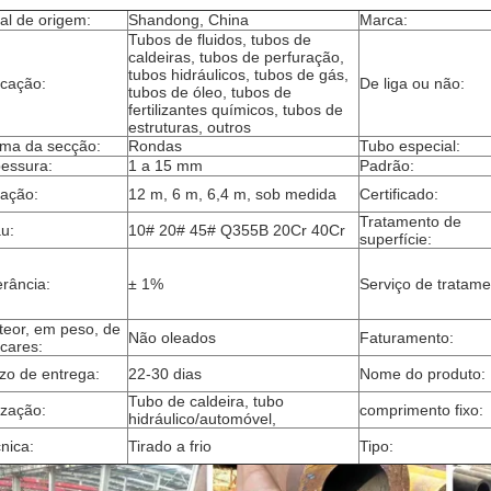
al de origem:
Shandong, China
Marca:
Tubos de fluidos, tubos de
caldeiras, tubos de perfuração,
tubos hidráulicos, tubos de gás,
icação:
De liga ou não:
tubos de óleo, tubos de
fertilizantes químicos, tubos de
estruturas, outros
ma da secção:
Rondas
Tubo especial:
essura:
1 a 15 mm
Padrão:
ação:
12 m, 6 m, 6,4 m, sob medida
Certificado:
Tratamento de
u:
10# 20# 45# Q355B 20Cr 40Cr
superfície:
erância:
± 1%
Serviço de tratame
teor, em peso, de
Não oleados
Faturamento:
cares:
zo de entrega:
22-30 dias
Nome do produto:
Tubo de caldeira, tubo
lização:
comprimento fixo:
hidráulico/automóvel,
nica:
Tirado a frio
Tipo: