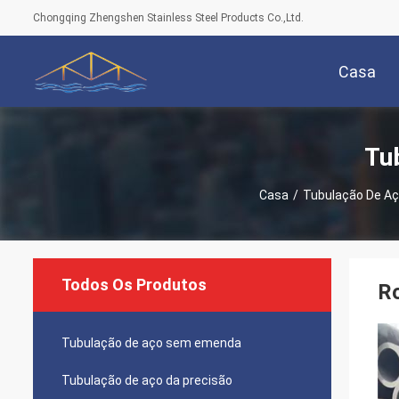
Chongqing Zhengshen Stainless Steel Products Co.,Ltd.
Casa
Tu
Casa
/
Tubulação De A
Todos Os Produtos
Ro
Tubulação de aço sem emenda
Tubulação de aço da precisão