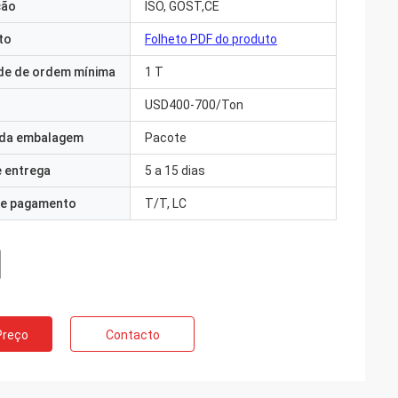
ção
ISO, GOST,CE
to
Folheto PDF do produto
de de ordem mínima
1 T
USD400-700/Ton
 da embalagem
Pacote
 entrega
5 a 15 dias
e pagamento
T/T, LC
Preço
Contacto